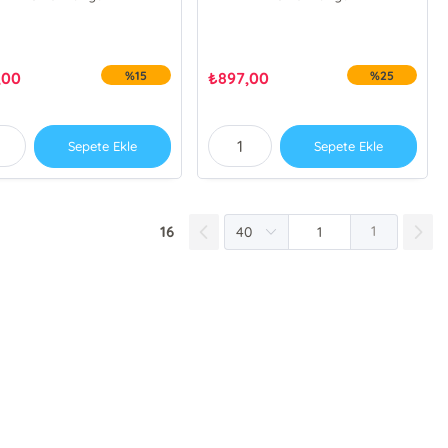
,00
%15
₺
897,00
%25
Sepete Ekle
Sepete Ekle
16
1