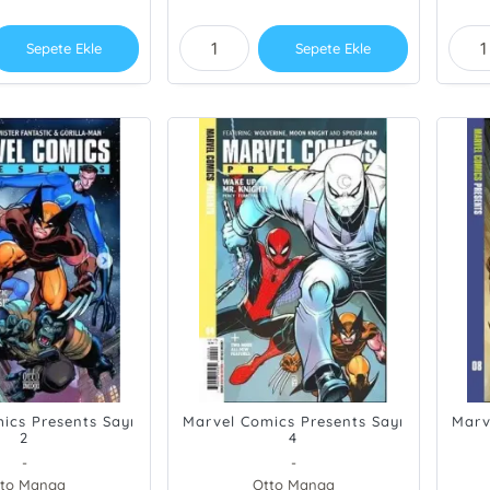
Sepete Ekle
Sepete Ekle
ics Presents Sayı
Marvel Comics Presents Sayı
Marv
2
4
-
-
to Manga
Otto Manga