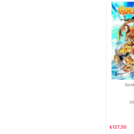
Gold
Ot
₺
127,50