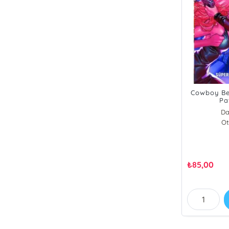
Cowboy Be
Pa
Da
Ot
₺
85,00