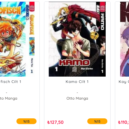
fisch Cilt 1
Kamo Cilt 1
Kay C
-
-
to Manga
Otto Manga
%15
₺
127,50
%15
₺
110