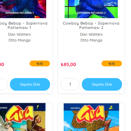
boy Bebop - Süpernova
Cowboy Bebop - Süpernova
Patlaması 1
Patlaması 2
Dan Watters
Dan Watters
Otto Manga
Otto Manga
00
%15
₺
85,00
%15
Sepete Ekle
Sepete Ekle