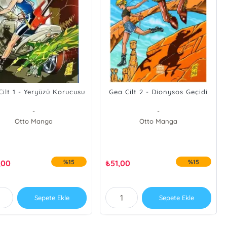
ilt 1 - Yeryüzü Korucusu
Gea Cilt 2 - Dionysos Geçidi
-
-
Otto Manga
Otto Manga
,00
%15
₺
51,00
%15
Sepete Ekle
Sepete Ekle