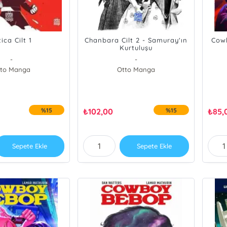
tica Cilt 1
Chanbara Cilt 2 - Samuray'ın
Cow
Kurtuluşu
-
-
to Manga
Otto Manga
%15
₺
102,00
%15
₺
85,
Sepete Ekle
Sepete Ekle