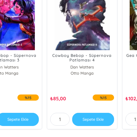
bop - Süpernova
Cowboy Bebop - Süpernova
Gea C
tlaması 3
Patlaması 4
n Watters
Dan Watters
to Manga
Otto Manga
%15
₺
85,00
%15
₺
102
Sepete Ekle
Sepete Ekle