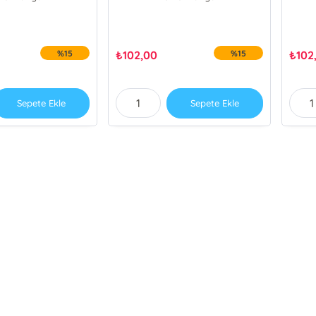
%15
₺
102,00
%15
₺
102
Sepete Ekle
Sepete Ekle