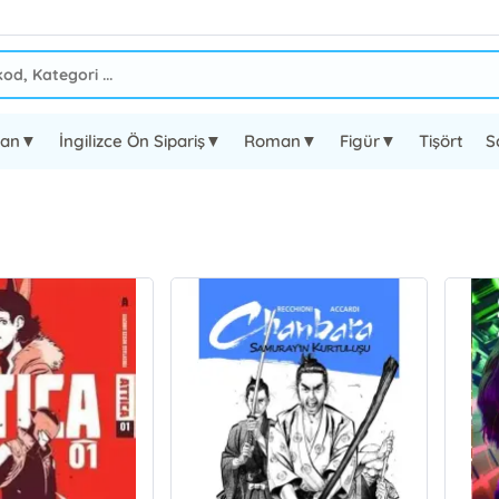
oman▼
İngilizce Ön Sipariş▼
Roman▼
Figür▼
Tişört
S