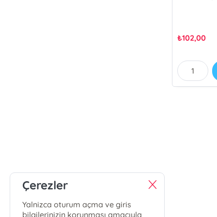
₺
102,00
Çerezler
Yalnizca oturum açma ve giris
bilgilerinizin korunması amacıyla