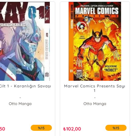
ilt 1 - Karanlığın Savaşı
Marvel Comics Presents Sayı
1
-
-
Otto Manga
Otto Manga
,50
%15
₺
102,00
%15