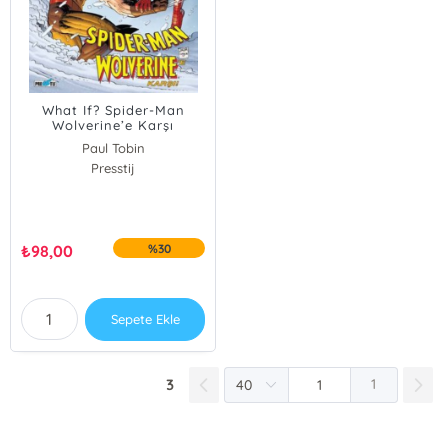
What If? Spider-Man
Wolverine’e Karşı
Paul Tobin
Jeff Parker
Presstij
₺
98,00
%30
Sepete Ekle
3
1