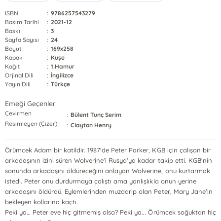
ISBN
:
9786257543279
Basım Tarihi
:
2021-12
Baskı
:
3
Sayfa Sayısı
:
24
Boyut
:
169x258
Kapak
:
Kuşe
Kağıt
:
1.Hamur
Orjinal Dili
:
İngilizce
Yayın Dili
:
Türkçe
Emeği Geçenler
Çevirmen
:
Bülent Tunç Serim
Resimleyen (Çizer)
:
Clayton Henry
Örümcek Adam bir katildir. 1987'de Peter Parker, KGB için çalışan bir
arkadaşının izini süren Wolverine'i Rusya'ya kadar takip etti. KGB'nin
sonunda arkadaşını öldüreceğini anlayan Wolverine, onu kurtarmak
istedi. Peter onu durdurmaya çalıştı ama yanlışlıkla onun yerine
arkadaşını öldürdü. Eylemlerinden muzdarip olan Peter, Mary Jane'in
bekleyen kollarına kaçtı.
Peki ya… Peter eve hiç gitmemiş olsa? Peki ya... Örümcek soğuktan hiç