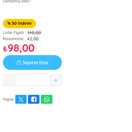
çıkmamış olsa?
% 30 İndirim
140,00
Liste Fiyatı :
42,00
Kazancınız :
98,00
₺
Sepete Ekle
Paylaş