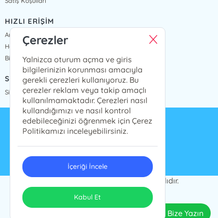
Satış Koşulları
HIZLI ERİŞİM
Anasayfa
Çerezler
Hakkımızda
Bize Ulaşın
Yalnizca oturum açma ve giris
bilgilerinizin korunması amacıyla
SİPARİŞ TAKİP
gerekli çerezleri kullanıyoruz. Bu
çerezler reklam veya takip amaçlı
Sipariş Takip
kullanılmamaktadır. Çerezleri nasıl
kullandığımızı ve nasıl kontrol
edebileceğinizi öğrenmek için Çerez
info@presstij.com.tr
Politikamızı inceleyebilirsiniz.
0262 606 06 59
İçeriği İncele
PRESSTİJ © 2024 Tüm Hakları Saklıdır.
ONSO
Tasarım & Uygulama
Kabul Et
Bize Yazın