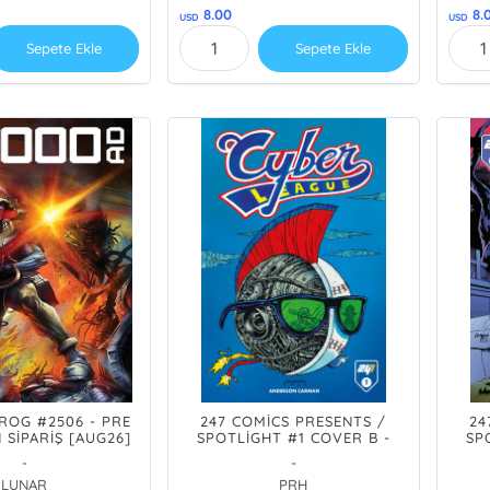
8.00
8.
USD
USD
Sepete Ekle
Sepete Ekle
ROG #2506 - PRE
247 COMİCS PRESENTS /
24
SİPARİŞ [AUG26]
SPOTLİGHT #1 COVER B -
SP
CYBER LEAGUE MANGA VAR -
A
-
-
PRE ORDER/ÖN SİPARİŞ
ORD
LUNAR
PRH
[AUG26]