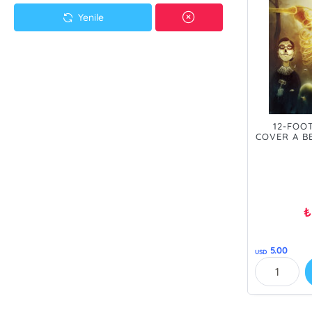
Yenile
12-FOO
COVER A B
PRE ORD
₺
5.00
USD