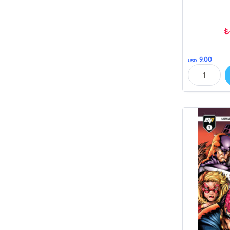
₺
9.00
USD