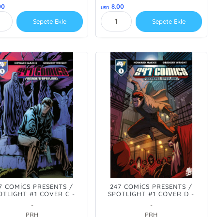
00
8.00
USD
Sepete Ekle
Sepete Ekle
7 COMİCS PRESENTS /
247 COMİCS PRESENTS /
OTLİGHT #1 COVER C -
SPOTLİGHT #1 COVER D -
NNO INCARNATE - PRE
ANNO INCARNATE MANGA
-
-
ER/ÖN SİPARİŞ [AUG26]
VAR - PRE ORDER/ÖN
PRH
PRH
SİPARİŞ [AUG26]