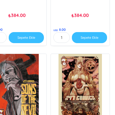
384.00
384.00
₺
₺
00
8.00
USD
Sepete Ekle
Sepete Ekle