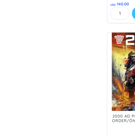
140.00
USD
2000 AD P
ORDER/ÖN 