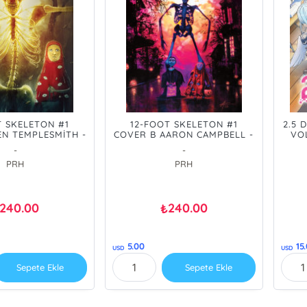
T SKELETON #1
12-FOOT SKELETON #1
2.5 
EN TEMPLESMİTH -
COVER B AARON CAMPBELL -
VO
ER/ÖN SİPARİŞ
PRE ORDER/ÖN SİPARİŞ
-
-
[AUG26]
[AUG26]
PRH
PRH
240.00
240.00
₺
5.00
15
USD
USD
Sepete Ekle
Sepete Ekle