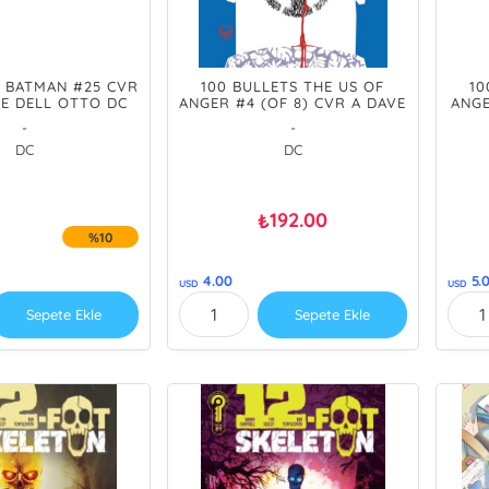
E BATMAN #25 CVR
100 BULLETS THE US OF
10
LE DELL OTTO DC
ANGER #4 (OF 8) CVR A DAVE
ANGE
E WRAPAROUND
JOHNSON - PRE ORDER/ÖN
CAN
-
-
 - PRE ORDER/ÖN
SİPARİŞ [AUG26]
PR
DC
DC
RİŞ [AUG26]
192.00
₺
%10
4.00
5.
USD
USD
Sepete Ekle
Sepete Ekle