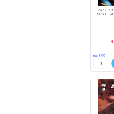
247 COM
SPOTLİGH
NEWMEN -
SİPA
₺
8.00
USD