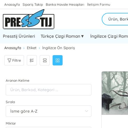
Anasayfa
Sipariş Takip
Banka Havale Hesapları
İletişim Formu
Presstij Ürünleri
Türkçe Çizgi Roman▼
İngilizce Çizgi R
Anasayfa
Etiket
İngilizce Ön Sipariş
Filtre
Aranan Kelime
Sırala
Miktar