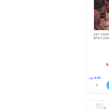
247 COM
SPOTLİGH
DEMON'S
ORDER/ÖN 
₺
8.00
USD