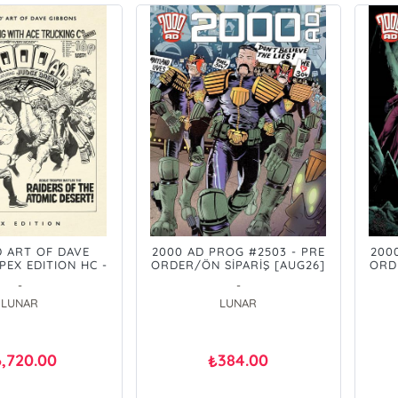
D ART OF DAVE
2000 AD PROG #2503 - PRE
200
PEX EDITION HC -
ORDER/ÖN SİPARİŞ [AUG26]
ORD
ER/ÖN SİPARİŞ
-
-
[AUG26]
LUNAR
LUNAR
6,720.00
384.00
₺