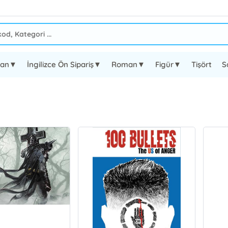
oman▼
İngilizce Ön Sipariş▼
Roman▼
Figür▼
Tişört
S