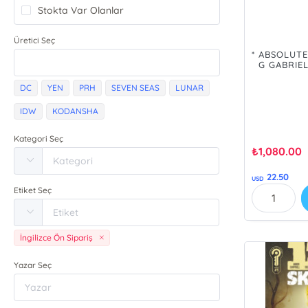
Stokta Var Olanlar
Üretici Seç
* ABSOLUT
G GABRIE
SHOWCAS
FOIL VAR
DC
YEN
PRH
SEVEN SEAS
LUNAR
SİPA
IDW
KODANSHA
Kategori Seç
₺
1,080.00
22.50
USD
Etiket Seç
İngilizce Ön Sipariş
Yazar Seç