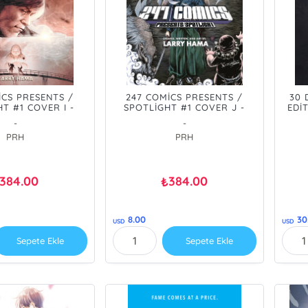
İCS PRESENTS /
247 COMİCS PRESENTS /
30 
T #1 COVER I -
SPOTLİGHT #1 COVER J -
EDİ
 BRİDGE - PRE
DEMON'S BRİDGE MANGA VAR
ORD
-
-
SİPARİŞ [AUG26]
- PRE ORDER/ÖN SİPARİŞ
PRH
PRH
[AUG26]
384.00
384.00
₺
8.00
30
USD
USD
Sepete Ekle
Sepete Ekle