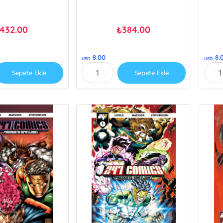
432.00
384.00
₺
8.00
8.
USD
USD
Sepete Ekle
Sepete Ekle