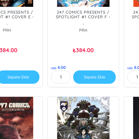
İCS PRESENTS /
247 COMİCS PRESENTS /
24
T #1 COVER E -
SPOTLİGHT #1 COVER F -
SP
 PRE ORDER/ÖN
NEWMEN MANGA VAR - PRE
SON
-
-
RİŞ [AUG26]
ORDER/ÖN SİPARİŞ [AUG26]
ORD
PRH
PRH
384.00
384.00
₺
8.00
8.
USD
USD
Sepete Ekle
Sepete Ekle