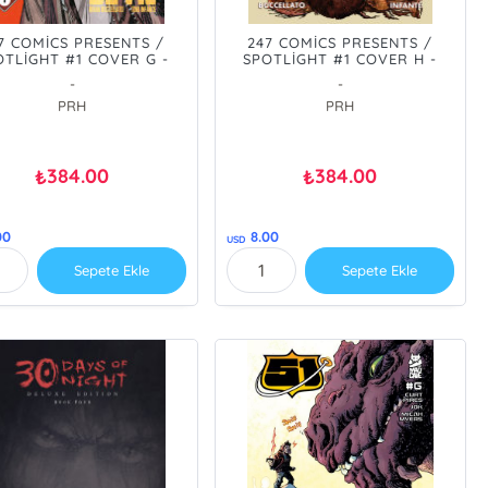
7 COMİCS PRESENTS /
247 COMİCS PRESENTS /
OTLİGHT #1 COVER G -
SPOTLİGHT #1 COVER H -
S OF THE DEVİL - PRE
SONS OF THE DEVİL MANGA
-
-
ER/ÖN SİPARİŞ [AUG26]
VAR - PRE ORDER/ÖN
PRH
PRH
SİPARİŞ [AUG26]
384.00
384.00
₺
₺
00
8.00
USD
Sepete Ekle
Sepete Ekle