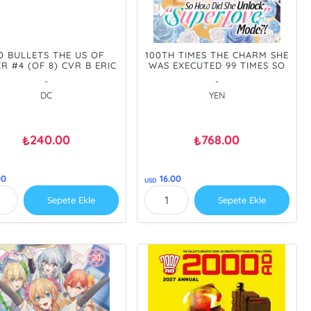
0 BULLETS THE US OF
100TH TIMES THE CHARM SHE
R #4 (OF 8) CVR B ERIC
WAS EXECUTED 99 TIMES SO
ETE CARD STOCK VAR -
HOW DID SHE UNLOCK SUPER
-
-
E ORDER/ÖN SİPARİŞ
LOVE MODE TP VOL 03 - PRE
DC
YEN
[AUG26]
ORDER/ÖN SİPARİŞ [AUG26]
240.00
768.00
₺
₺
00
16.00
USD
Sepete Ekle
Sepete Ekle