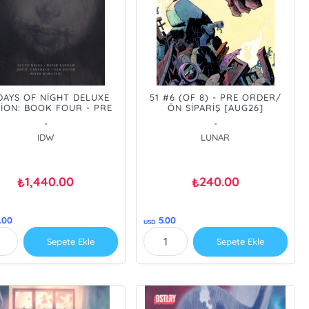
DAYS OF NİGHT DELUXE
51 #6 (OF 8) - PRE ORDER/
TİON: BOOK FOUR - PRE
ÖN SİPARİŞ [AUG26]
ER/ÖN SİPARİŞ [AUG26]
-
-
IDW
LUNAR
1,440.00
240.00
₺
₺
.00
5.00
USD
Sepete Ekle
Sepete Ekle