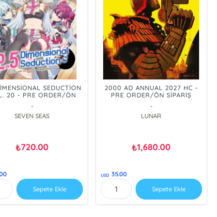
DİMENSİONAL SEDUCTİON
2000 AD ANNUAL 2027 HC -
L. 20 - PRE ORDER/ÖN
PRE ORDER/ÖN SİPARİŞ
SİPARİŞ [AUG26]
[AUG26]
-
-
SEVEN SEAS
LUNAR
720.00
1,680.00
₺
₺
.00
35.00
USD
Sepete Ekle
Sepete Ekle