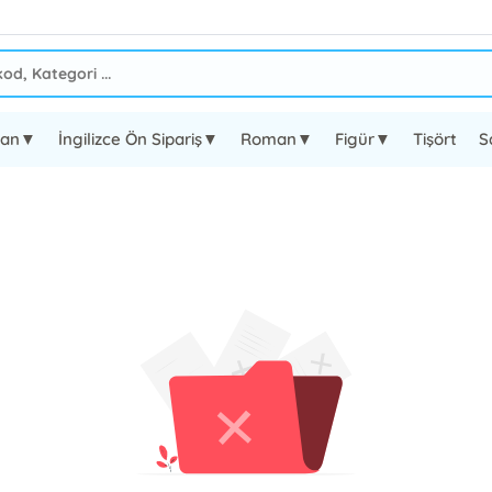
oman▼
İngilizce Ön Sipariş▼
Roman▼
Figür▼
Tişört
S