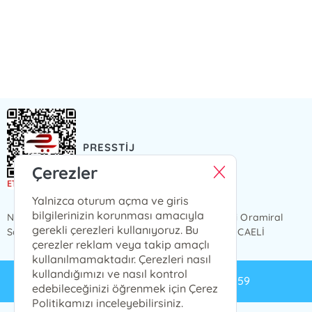
PRESSTİJ
Presstij Çizgi Roman
Çerezler
Yalnizca oturum açma ve giris
bilgilerinizin korunması amacıyla
NCİTY AVM 1 KAT, iç kapı no 49 Karabaş Mahallesi Oramiral
gerekli çerezleri kullanıyoruz. Bu
Salim Dervişoğlu Caddesi, No 82, 41300 İzmit / KOCAELİ
çerezler reklam veya takip amaçlı
kullanılmamaktadır. Çerezleri nasıl
kullandığımızı ve nasıl kontrol
info@presstij.com.tr
0262 606 06 59
edebileceğinizi öğrenmek için Çerez
Politikamızı inceleyebilirsiniz.
PRESSTİJ © 2024 Tüm Hakları Saklıdır.