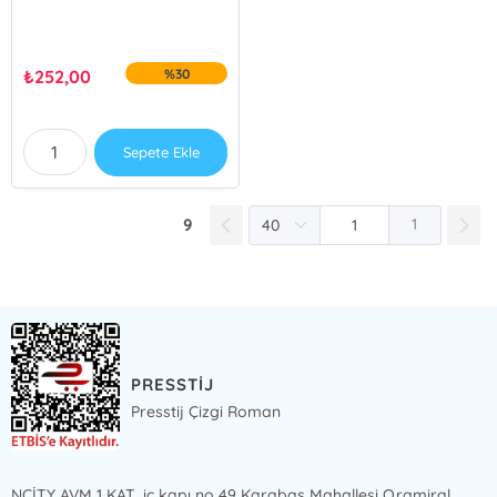
₺
252,00
%30
Sepete Ekle
9
1
PRESSTİJ
Presstij Çizgi Roman
NCİTY AVM 1 KAT, iç kapı no 49 Karabaş Mahallesi Oramiral