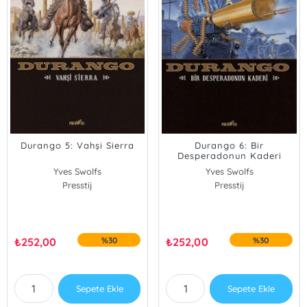
Durango 5: Vahşi Sierra
Durango 6: Bir
Desperadonun Kaderi
Yves Swolfs
Yves Swolfs
Presstij
Presstij
₺
252,00
%30
₺
252,00
%30
Sepete Ekle
Sepete Ekle