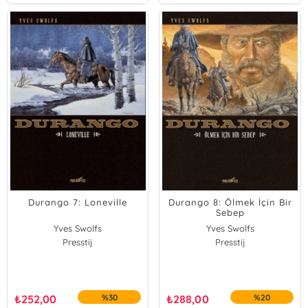
Durango 7: Loneville
Durango 8: Ölmek İçin Bir
Sebep
Yves Swolfs
Yves Swolfs
Presstij
Presstij
₺
252,00
%30
₺
288,00
%20