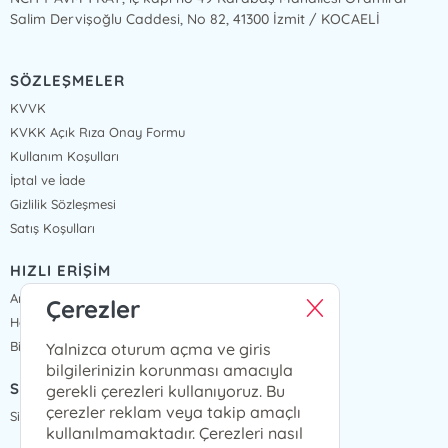
Salim Dervişoğlu Caddesi, No 82, 41300 İzmit / KOCAELİ
SÖZLEŞMELER
KVVK
KVKK Açık Rıza Onay Formu
Kullanım Koşulları
İptal ve İade
Gizlilik Sözleşmesi
Satış Koşulları
HIZLI ERİŞİM
Anasayfa
Çerezler
Hakkımızda
Bize Ulaşın
Yalnizca oturum açma ve giris
bilgilerinizin korunması amacıyla
SİPARİŞ TAKİP
gerekli çerezleri kullanıyoruz. Bu
çerezler reklam veya takip amaçlı
Sipariş Takip
kullanılmamaktadır. Çerezleri nasıl