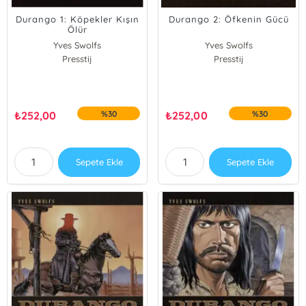
Durango 1: Köpekler Kışın
Durango 2: Öfkenin Gücü
Ölür
Yves Swolfs
Yves Swolfs
Presstij
Presstij
₺
252,00
%30
₺
252,00
%30
Sepete Ekle
Sepete Ekle