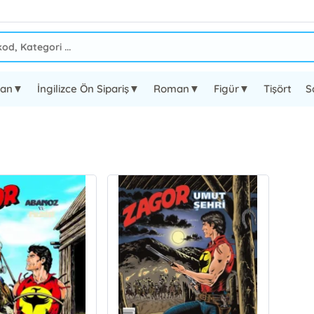
oman▼
İngilizce Ön Sipariş▼
Roman▼
Figür▼
Tişört
S