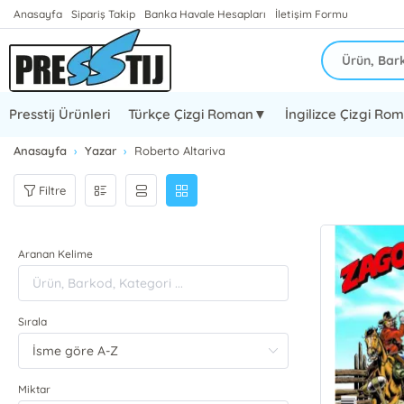
Anasayfa
Sipariş Takip
Banka Havale Hesapları
İletişim Formu
Presstij Ürünleri
Türkçe Çizgi Roman▼
İngilizce Çizgi R
Anasayfa
Yazar
Roberto Altariva
Filtre
Aranan Kelime
Sırala
Miktar