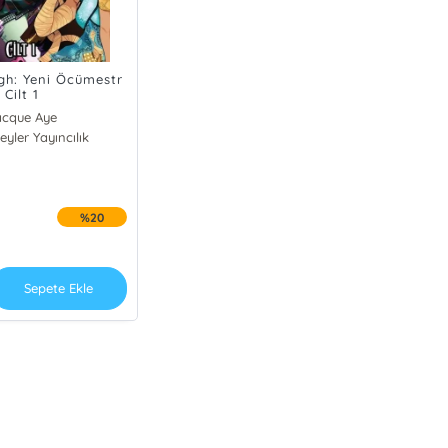
gh: Yeni Öcümestr
Cilt 1
acque Aye
yler Yayıncılık
oline Shuda
nah Templer
%20
Sepete Ekle