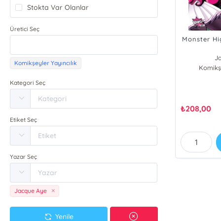
Stokta Var Olanlar
Üretici Seç
Monster Hi
J
Komikşeyler Yayıncılık
Komikşe
Car
Han
Kategori Seç
₺
208,00
Etiket Seç
Yazar Seç
Jacque Aye
Yenile