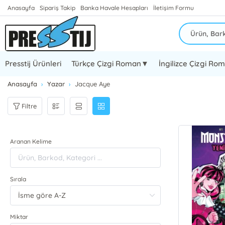
Anasayfa
Sipariş Takip
Banka Havale Hesapları
İletişim Formu
Presstij Ürünleri
Türkçe Çizgi Roman▼
İngilizce Çizgi R
Anasayfa
Yazar
Jacque Aye
Filtre
Aranan Kelime
Sırala
Miktar