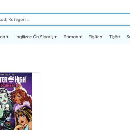
oman▼
İngilizce Ön Sipariş▼
Roman▼
Figür▼
Tişört
S