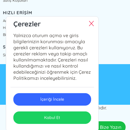
Satış Koşulları
HIZLI ERİŞİM
Anasayfa
Çerezler
Hakkımızda
Bize Ulaşın
Yalnizca oturum açma ve giris
bilgilerinizin korunması amacıyla
SİPARİŞ TAKİP
gerekli çerezleri kullanıyoruz. Bu
çerezler reklam veya takip amaçlı
Sipariş Takip
kullanılmamaktadır. Çerezleri nasıl
kullandığımızı ve nasıl kontrol
edebileceğinizi öğrenmek için Çerez
info@presstij.com.tr
Politikamızı inceleyebilirsiniz.
0262 606 06 59
İçeriği İncele
PRESSTİJ © 2024 Tüm Hakları Saklıdır.
ONSO
Tasarım & Uygulama
Kabul Et
Bize Yazın