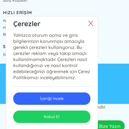
Satış Koşulları
HIZLI ERİŞİM
Anasayfa
Çerezler
Hakkımızda
Bize Ulaşın
Yalnizca oturum açma ve giris
bilgilerinizin korunması amacıyla
SİPARİŞ TAKİP
gerekli çerezleri kullanıyoruz. Bu
çerezler reklam veya takip amaçlı
Sipariş Takip
kullanılmamaktadır. Çerezleri nasıl
kullandığımızı ve nasıl kontrol
edebileceğinizi öğrenmek için Çerez
info@presstij.com.tr
Politikamızı inceleyebilirsiniz.
0262 606 06 59
İçeriği İncele
PRESSTİJ © 2024 Tüm Hakları Saklıdır.
ONSO
Tasarım & Uygulama
Kabul Et
Bize Yazın