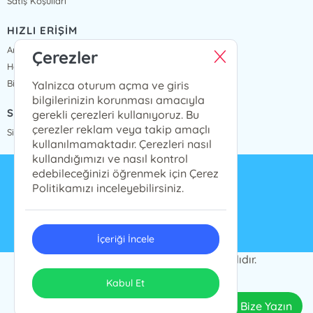
Satış Koşulları
HIZLI ERİŞİM
Anasayfa
Çerezler
Hakkımızda
Bize Ulaşın
Yalnizca oturum açma ve giris
bilgilerinizin korunması amacıyla
SİPARİŞ TAKİP
gerekli çerezleri kullanıyoruz. Bu
çerezler reklam veya takip amaçlı
Sipariş Takip
kullanılmamaktadır. Çerezleri nasıl
kullandığımızı ve nasıl kontrol
edebileceğinizi öğrenmek için Çerez
info@presstij.com.tr
Politikamızı inceleyebilirsiniz.
0262 606 06 59
İçeriği İncele
PRESSTİJ © 2024 Tüm Hakları Saklıdır.
ONSO
Tasarım & Uygulama
Kabul Et
Bize Yazın