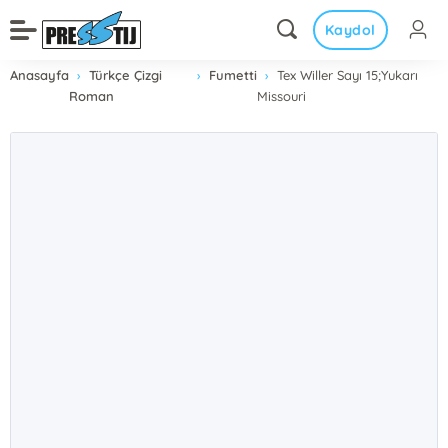
Kaydol
Anasayfa
Türkçe Çizgi
Fumetti
Tex Willer Sayı 15;Yukarı
Roman
Missouri