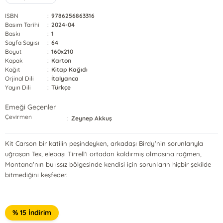
ISBN
:
9786256863316
Basım Tarihi
:
2024-04
Baskı
:
1
Sayfa Sayısı
:
64
Boyut
:
160x210
Kapak
:
Karton
Kağıt
:
Kitap Kağıdı
Orjinal Dili
:
İtalyanca
Yayın Dili
:
Türkçe
Emeği Geçenler
Çevirmen
:
Zeynep Akkuş
Kit Carson bir katilin peşindeyken, arkadaşı Birdy'nin sorunlarıyla
uğraşan Tex, elebaşı Tirrell'i ortadan kaldırmış olmasına rağmen,
Montana'nın bu ıssız bölgesinde kendisi için sorunların hiçbir şekilde
bitmediğini keşfeder.
% 15 İndirim