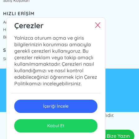
Satış Koşulları
HIZLI ERİŞİM
Anasayfa
Çerezler
Hakkımızda
Bize Ulaşın
Yalnizca oturum açma ve giris
bilgilerinizin korunması amacıyla
SİPARİŞ TAKİP
gerekli çerezleri kullanıyoruz. Bu
çerezler reklam veya takip amaçlı
Sipariş Takip
kullanılmamaktadır. Çerezleri nasıl
kullandığımızı ve nasıl kontrol
edebileceğinizi öğrenmek için Çerez
info@presstij.com.tr
Politikamızı inceleyebilirsiniz.
0262 606 06 59
İçeriği İncele
PRESSTİJ © 2024 Tüm Hakları Saklıdır.
ONSO
Tasarım & Uygulama
Kabul Et
Bize Yazın