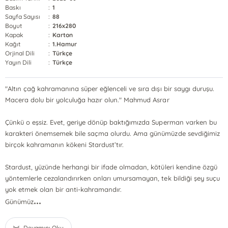
Baskı
:
1
Sayfa Sayısı
:
88
Boyut
:
216x280
Kapak
:
Karton
Kağıt
:
1.Hamur
Orjinal Dili
:
Türkçe
Yayın Dili
:
Türkçe
"Altın çağ kahramanına süper eğlenceli ve sıra dışı bir saygı duruşu.
Macera dolu bir yolculuğa hazır olun." Mahmud Asrar
Çünkü o eşsiz. Evet, geriye dönüp baktığımızda Superman varken bu
karakteri önemsemek bile saçma olurdu. Ama günümüzde sevdiğimiz
birçok kahramanın kökeni Stardust’tır.
Stardust, yüzünde herhangi bir ifade olmadan, kötüleri kendine özgü
yöntemlerle cezalandırırken onları umursamayan, tek bildiği şey suçu
yok etmek olan bir anti-kahramandır.
...
Günümüz
Devamını Oku