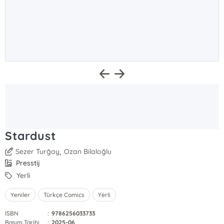
Stardust
,
Sezer Turğay
Ozan Bilaloğlu
Presstij
Yerli
Yeniler
Türkçe Comics
Yerli
ISBN
:
9786256033733
Basım Tarihi
:
2025-06