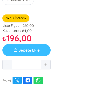
% 30 İndirim
280,00
Liste Fiyatı :
84,00
Kazancınız :
196,00
₺
Sepete Ekle
Paylaş