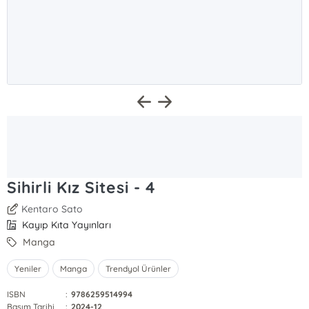
Sihirli Kız Sitesi - 4
Kentaro Sato
Kayıp Kıta Yayınları
Manga
Yeniler
Manga
Trendyol Ürünler
ISBN
:
9786259514994
Basım Tarihi
:
2024-12