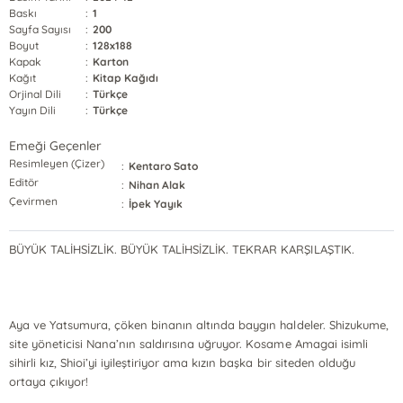
Baskı
:
1
Sayfa Sayısı
:
200
Boyut
:
128x188
Kapak
:
Karton
Kağıt
:
Kitap Kağıdı
Orjinal Dili
:
Türkçe
Yayın Dili
:
Türkçe
Emeği Geçenler
Resimleyen (Çizer)
:
Kentaro Sato
Editör
:
Nihan Alak
Çevirmen
:
İpek Yayık
BÜYÜK TALİHSİZLİK. BÜYÜK TALİHSİZLİK. TEKRAR KARŞILAŞTIK.
Aya ve Yatsumura, çöken binanın altında baygın haldeler. Shizukume,
site yöneticisi Nana’nın saldırısına uğruyor. Kosame Amagai isimli
sihirli kız, Shioi’yi iyileştiriyor ama kızın başka bir siteden olduğu
ortaya çıkıyor!