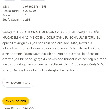
ISBN
:
9786257641593
Basım Tarihi
:
2023-03
Baskı
:
1
Sayfa Sayısı
:
256
SAVAŞ MELEĞİ ALİTA’NIN UMURSAMAZ BİR ZULME KARŞI VERDİĞİ
MÜCADELENİN ACI VE COŞKU DOLU ÖYKÜSÜ SONA ULAŞIYOR!.. Bu
epik bilimkurgu aksiyon serisinin son cildinde, Alita, Nova’nın
laboratuvarına tek başına saldırır ve burada Zalemliler’in korkunç
sırrını öğrenir. Desty Nova’nın zihin tuzağına düşmesiyle kâbusları
aratmayan bir sanal gerçeklik savaşında hapsolur ve her şey bir irade
savaşına, dünyanın sonunu getirebilecek bir mücadeleye dönüşür. Bu
...
sırada Den de Hurdakent’i kuşatmıştır. Her iki tar
Devamını Oku
% 25 İndirim
210,00
Liste Fiyatı :