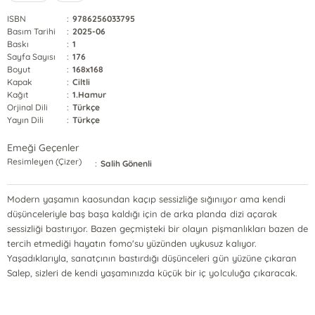
ISBN
:
9786256033795
Basım Tarihi
:
2025-06
Baskı
:
1
Sayfa Sayısı
:
176
Boyut
:
168x168
Kapak
:
Ciltli
Kağıt
:
1.Hamur
Orjinal Dili
:
Türkçe
Yayın Dili
:
Türkçe
Emeği Geçenler
Resimleyen (Çizer)
:
Salih Gönenli
Modern yaşamın kaosundan kaçıp sessizliğe sığınıyor ama kendi
düşünceleriyle baş başa kaldığı için de arka planda dizi açarak
sessizliği bastırıyor. Bazen geçmişteki bir olayın pişmanlıkları bazen de
tercih etmediği hayatın fomo'su yüzünden uykusuz kalıyor.
Yaşadıklarıyla, sanatçının bastırdığı düşünceleri gün yüzüne çıkaran
Salep, sizleri de kendi yaşamınızda küçük bir iç yolculuğa çıkaracak.