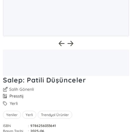
Salep: Patili Düşünceler
Salih Gönenli
Presstij
Yerli
Yeniler
Yerli
Trendyol Ürünler
ISBN
:
9786256033641
Basım Tarihi
:
2025-06