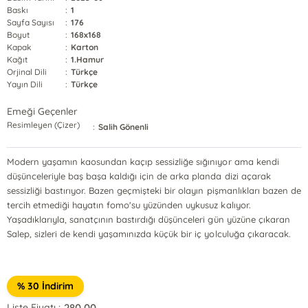
Baskı
:
1
Sayfa Sayısı
:
176
Boyut
:
168x168
Kapak
:
Karton
Kağıt
:
1.Hamur
Orjinal Dili
:
Türkçe
Yayın Dili
:
Türkçe
Emeği Geçenler
Resimleyen (Çizer)
:
Salih Gönenli
Modern yaşamın kaosundan kaçıp sessizliğe sığınıyor ama kendi
düşünceleriyle baş başa kaldığı için de arka planda dizi açarak
sessizliği bastırıyor. Bazen geçmişteki bir olayın pişmanlıkları bazen de
tercih etmediği hayatın fomo'su yüzünden uykusuz kalıyor.
Yaşadıklarıyla, sanatçının bastırdığı düşünceleri gün yüzüne çıkaran
Salep, sizleri de kendi yaşamınızda küçük bir iç yolculuğa çıkaracak.
% 30 İndirim
280,00
Liste Fiyatı :