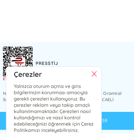
PRESSTİJ
Presstij Çizgi Roman
Çerezler
Yalnizca oturum açma ve giris
bilgilerinizin korunması amacıyla
NCİTY AVM 1 KAT, iç kapı no 49 Karabaş Mahallesi Oramiral
gerekli çerezleri kullanıyoruz. Bu
Salim Dervişoğlu Caddesi, No 82, 41300 İzmit / KOCAELİ
çerezler reklam veya takip amaçlı
kullanılmamaktadır. Çerezleri nasıl
kullandığımızı ve nasıl kontrol
info@presstij.com.tr
0262 606 06 59
edebileceğinizi öğrenmek için Çerez
Politikamızı inceleyebilirsiniz.
PRESSTİJ © 2024 Tüm Hakları Saklıdır.