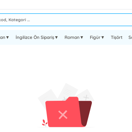
oman▼
İngilizce Ön Sipariş▼
Roman▼
Figür▼
Tişört
S