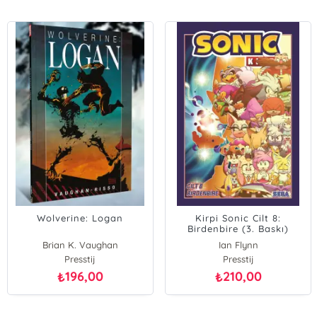
Wolverine: Logan
Kirpi Sonic Cilt 8:
Birdenbire (3. Baskı)
Brian K. Vaughan
Ian Flynn
Presstij
Presstij
196,00
210,00
₺
₺