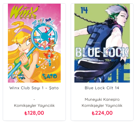
Winx Club Sayı 1 – Şato
Blue Lock Cilt 14
-
Muneyuki Kaneşiro
Komikşeyler Yayıncılık
Komikşeyler Yayıncılık
128,00
224,00
₺
₺