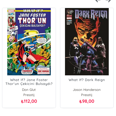
What If? Jane Foster
What If? Dark Reign
Thor'un Çekicini Bulsaydı?
Don Glut
Jason Handerson
Presstij
Presstij
112,00
98,00
₺
₺