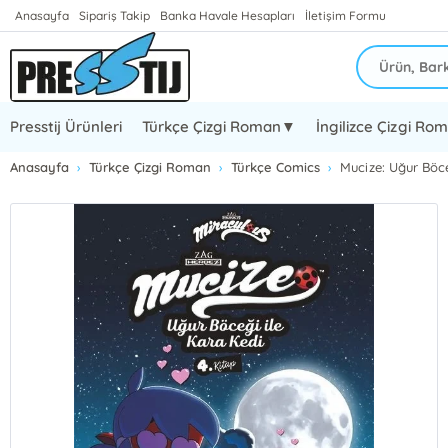
Anasayfa
Sipariş Takip
Banka Havale Hesapları
İletişim Formu
Presstij Ürünleri
Türkçe Çizgi Roman▼
İngilizce Çizgi R
Anasayfa
Türkçe Çizgi Roman
Türkçe Comics
Mucize: Uğur Böce