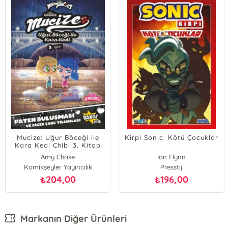
Mucize: Uğur Böceği ile
Kirpi Sonic: Kötü Çocuklar
Kara Kedi Chibi 3. Kitap
Amy Chase
Ian Flynn
Komikşeyler Yayıncılık
Josh Trujillo
Presstij
204,00
196,00
₺
₺
Markanın Diğer Ürünleri