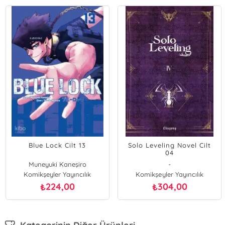
Blue Lock Cilt 13
Solo Leveling Novel Cilt
04
Muneyuki Kaneşiro
-
Komikşeyler Yayıncılık
Komikşeyler Yayıncılık
224,00
304,00
₺
₺