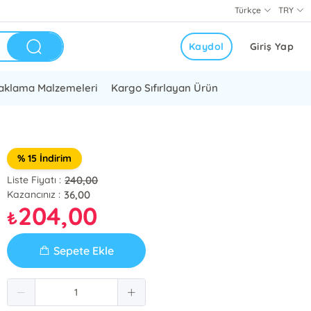
Türkçe
TRY
Kaydol
Giriş Yap
aklama Malzemeleri
Kargo Sıfırlayan Ürün
% 15 İndirim
240,00
Liste Fiyatı :
36,00
Kazancınız :
204,00
₺
Sepete Ekle