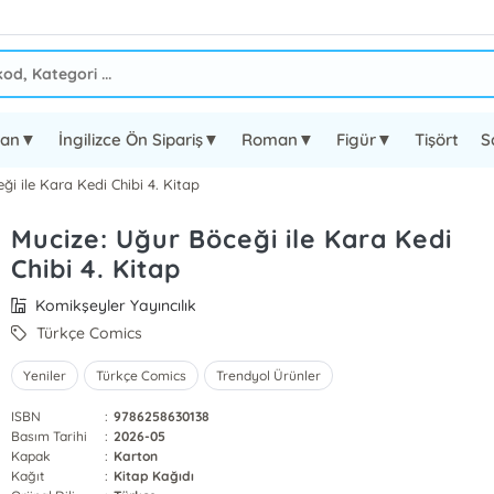
oman▼
İngilizce Ön Sipariş▼
Roman▼
Figür▼
Tişört
S
ği ile Kara Kedi Chibi 4. Kitap
Mucize: Uğur Böceği ile Kara Kedi
Chibi 4. Kitap
Komikşeyler Yayıncılık
Türkçe Comics
Yeniler
Türkçe Comics
Trendyol Ürünler
ISBN
:
9786258630138
Basım Tarihi
:
2026-05
Kapak
:
Karton
Kağıt
:
Kitap Kağıdı