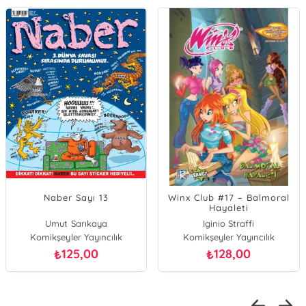
Naber Sayı 13
Winx Club #17 – Balmoral
Hayaleti
Umut Sarıkaya
Iginio Straffi
Komikşeyler Yayıncılık
Komikşeyler Yayıncılık
125,00
128,00
₺
₺