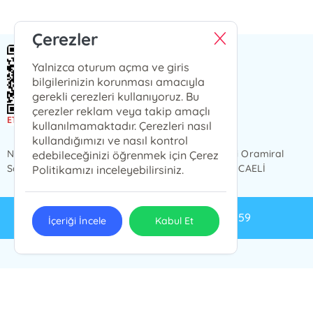
Çerezler
Yalnizca oturum açma ve giris
bilgilerinizin korunması amacıyla
PRESSTİJ
gerekli çerezleri kullanıyoruz. Bu
Presstij Çizgi Roman
çerezler reklam veya takip amaçlı
kullanılmamaktadır. Çerezleri nasıl
kullandığımızı ve nasıl kontrol
NCİTY AVM 1 KAT, iç kapı no 49 Karabaş Mahallesi Oramiral
edebileceğinizi öğrenmek için Çerez
Salim Dervişoğlu Caddesi, No 82, 41300 İzmit / KOCAELİ
Politikamızı inceleyebilirsiniz.
info@presstij.com.tr
0262 606 06 59
İçeriği İncele
Kabul Et
PRESSTİJ © 2024 Tüm Hakları Saklıdır.