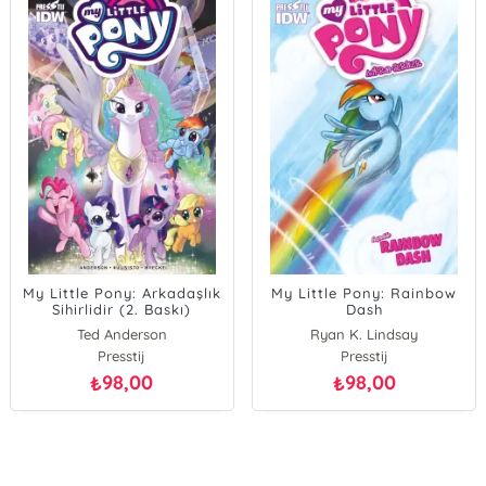
My Little Pony: Arkadaşlık
My Little Pony: Rainbow
Sihirlidir (2. Baskı)
Dash
Ted Anderson
Ryan K. Lindsay
Presstij
Presstij
98,00
98,00
₺
₺