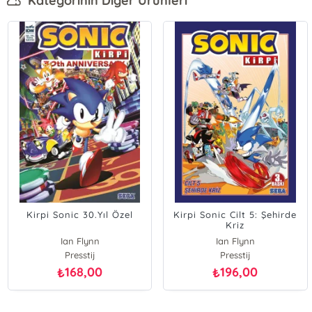
Kategorinin Diğer Ürünleri
Kirpi Sonic 30.Yıl Özel
Kirpi Sonic Cilt 5: Şehirde
Kriz
Ian Flynn
Ian Flynn
Presstij
Presstij
168,00
196,00
₺
₺