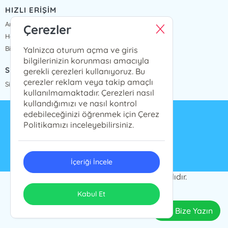
HIZLI ERİŞİM
Anasayfa
Çerezler
Hakkımızda
Bize Ulaşın
Yalnizca oturum açma ve giris
bilgilerinizin korunması amacıyla
SİPARİŞ TAKİP
gerekli çerezleri kullanıyoruz. Bu
çerezler reklam veya takip amaçlı
Sipariş Takip
kullanılmamaktadır. Çerezleri nasıl
kullandığımızı ve nasıl kontrol
edebileceğinizi öğrenmek için Çerez
info@presstij.com.tr
Politikamızı inceleyebilirsiniz.
0262 606 06 59
İçeriği İncele
PRESSTİJ © 2024 Tüm Hakları Saklıdır.
ONSO
Tasarım & Uygulama
Kabul Et
Bize Yazın