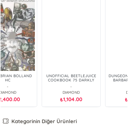
UNOFFICIAL BEETLEJUICE
DUNGEON ZENITH VOL 1-2
COOKBOOK 75 DARKLY
BARBARIAN PRINCESS
RECIPES HC
-
-
DIAMOND
DIAMOND
1,104.00
960.00
₺
₺
Kategorinin Diğer Ürünleri