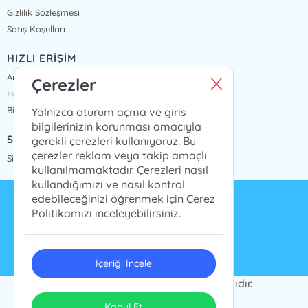
Gizlilik Sözleşmesi
Satış Koşulları
HIZLI ERİŞİM
Anasayfa
Çerezler
Hakkımızda
Bize Ulaşın
Yalnizca oturum açma ve giris
bilgilerinizin korunması amacıyla
SİPARİŞ TAKİP
gerekli çerezleri kullanıyoruz. Bu
çerezler reklam veya takip amaçlı
Sipariş Takip
kullanılmamaktadır. Çerezleri nasıl
kullandığımızı ve nasıl kontrol
edebileceğinizi öğrenmek için Çerez
info@presstij.com.tr
Politikamızı inceleyebilirsiniz.
0262 606 06 59
İçeriği İncele
PRESSTİJ © 2024 Tüm Hakları Saklıdır.
ONSO
Tasarım & Uygulama
Kabul Et