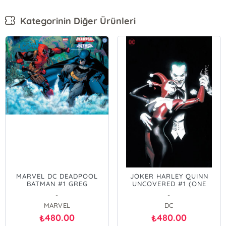
Kategorinin Diğer Ürünleri
MARVEL DC DEADPOOL
JOKER HARLEY QUINN
BATMAN #1 GREG
UNCOVERED #1 (ONE
CAPULLO WRAPAROUND
SHOT) COVER D ALEX
-
-
VARIANT
ROSS FOIL VARIANT
MARVEL
DC
480.00
480.00
₺
₺