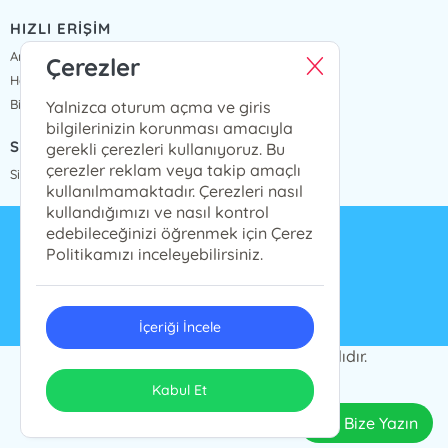
HIZLI ERİŞİM
Anasayfa
Çerezler
Hakkımızda
Bize Ulaşın
Yalnizca oturum açma ve giris
bilgilerinizin korunması amacıyla
SİPARİŞ TAKİP
gerekli çerezleri kullanıyoruz. Bu
çerezler reklam veya takip amaçlı
Sipariş Takip
kullanılmamaktadır. Çerezleri nasıl
kullandığımızı ve nasıl kontrol
edebileceğinizi öğrenmek için Çerez
info@presstij.com.tr
Politikamızı inceleyebilirsiniz.
0262 606 06 59
İçeriği İncele
PRESSTİJ © 2024 Tüm Hakları Saklıdır.
ONSO
Tasarım & Uygulama
Kabul Et
Bize Yazın