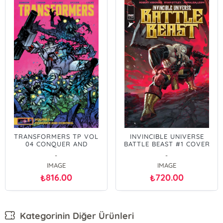
TRANSFORMERS TP VOL
INVINCIBLE UNIVERSE
04 CONQUER AND
BATTLE BEAST #1 COVER
CONTROL DANIEL
E INC 1:25 KAEL NGU
-
-
WARREN JOHNSON &
VARIANT
IMAGE
IMAGE
MIKE SPICER COVER
816.00
720.00
₺
₺
Kategorinin Diğer Ürünleri