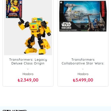
Transformers: Legacy
Transformers
Deluxe Class Origin
Collaborative Star Wars:
Bumblebee Aksiyon Figürü
The Mandalorian N-1
-
-
Starfighter Aksiyon Figürü
Hasbro
Hasbro
2.349,00
5.499,00
₺
₺