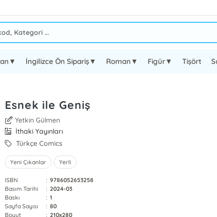
oman▼
İngilizce Ön Sipariş▼
Roman▼
Figür▼
Tişört
S
Esnek ile Geniş
Yetkin Gülmen
İthaki Yayınları
Türkçe Comics
Yeni Çıkanlar
Yerli
ISBN
:
9786052653258
Basım Tarihi
:
2024-03
Baskı
:
1
Sayfa Sayısı
:
80
Boyut
:
210x280