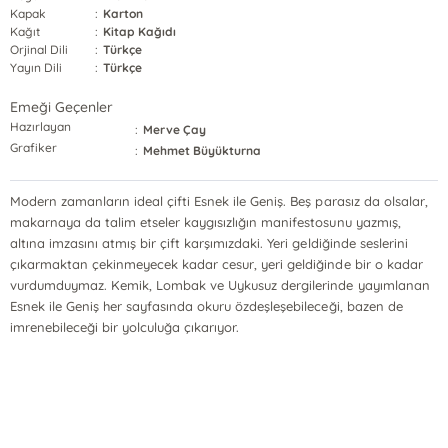
Kapak
:
Karton
Kağıt
:
Kitap Kağıdı
Orjinal Dili
:
Türkçe
Yayın Dili
:
Türkçe
Emeği Geçenler
Hazırlayan
:
Merve Çay
Grafiker
:
Mehmet Büyükturna
Modern zamanların ideal çifti Esnek ile Geniş. Beş parasız da olsalar,
makarnaya da talim etseler kaygısızlığın manifestosunu yazmış,
altına imzasını atmış bir çift karşımızdaki. Yeri geldiğinde seslerini
çıkarmaktan çekinmeyecek kadar cesur, yeri geldiğinde bir o kadar
vurdumduymaz. Kemik, Lombak ve Uykusuz dergilerinde yayımlanan
Esnek ile Geniş her sayfasında okuru özdeşleşebileceği, bazen de
imrenebileceği bir yolculuğa çıkarıyor.