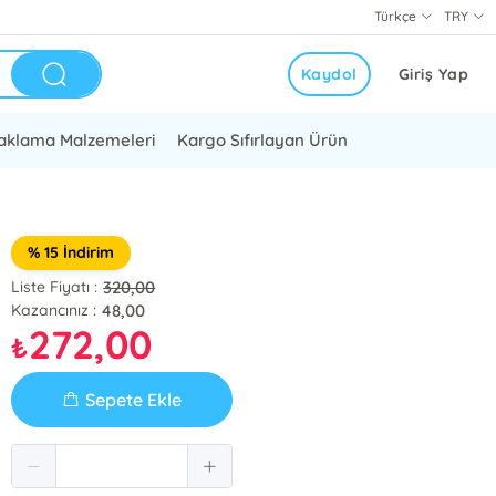
Türkçe
TRY
Kaydol
Giriş Yap
aklama Malzemeleri
Kargo Sıfırlayan Ürün
% 15 İndirim
320,00
Liste Fiyatı :
48,00
Kazancınız :
272,00
₺
Sepete Ekle