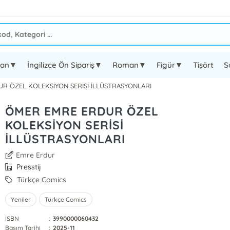
oman▼
İngilizce Ön Sipariş▼
Roman▼
Figür▼
Tişört
S
R ÖZEL KOLEKSİYON SERİSİ İLLÜSTRASYONLARI
ÖMER EMRE ERDUR ÖZEL
KOLEKSİYON SERİSİ
İLLÜSTRASYONLARI
Emre Erdur
Presstij
Türkçe Comics
Yeniler
Türkçe Comics
ISBN
:
3990000060432
Basım Tarihi
:
2025-11