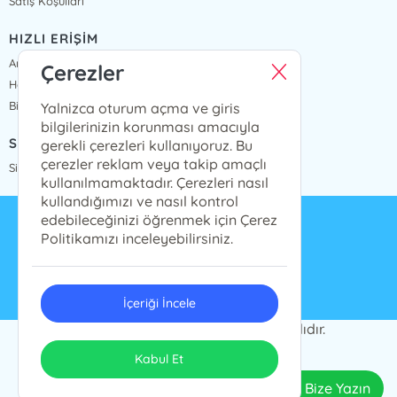
Satış Koşulları
HIZLI ERİŞİM
Anasayfa
Çerezler
Hakkımızda
Bize Ulaşın
Yalnizca oturum açma ve giris
bilgilerinizin korunması amacıyla
SİPARİŞ TAKİP
gerekli çerezleri kullanıyoruz. Bu
çerezler reklam veya takip amaçlı
Sipariş Takip
kullanılmamaktadır. Çerezleri nasıl
kullandığımızı ve nasıl kontrol
edebileceğinizi öğrenmek için Çerez
info@presstij.com.tr
Politikamızı inceleyebilirsiniz.
0262 606 06 59
İçeriği İncele
PRESSTİJ © 2024 Tüm Hakları Saklıdır.
ONSO
Tasarım & Uygulama
Kabul Et
Bize Yazın