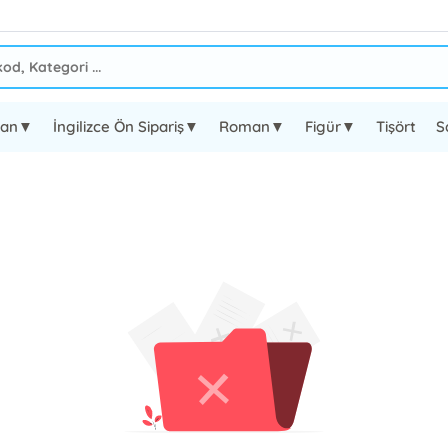
oman▼
İngilizce Ön Sipariş▼
Roman▼
Figür▼
Tişört
S