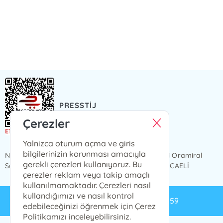
PRESSTİJ
Presstij Çizgi Roman
Çerezler
Yalnizca oturum açma ve giris
bilgilerinizin korunması amacıyla
NCİTY AVM 1 KAT, iç kapı no 49 Karabaş Mahallesi Oramiral
gerekli çerezleri kullanıyoruz. Bu
Salim Dervişoğlu Caddesi, No 82, 41300 İzmit / KOCAELİ
çerezler reklam veya takip amaçlı
kullanılmamaktadır. Çerezleri nasıl
kullandığımızı ve nasıl kontrol
info@presstij.com.tr
0262 606 06 59
edebileceğinizi öğrenmek için Çerez
Politikamızı inceleyebilirsiniz.
PRESSTİJ © 2024 Tüm Hakları Saklıdır.