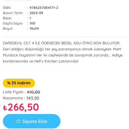
ISBN
:
9786257054171-2
Basım Tarihi
:
2022-09
Baskı
:
1
Sayfa Sayısı
:
160
Boyut
:
16x24
DAREDEVIL CILT 4 İLE ÖDENECEK BEDEL ADLI ÖYKÜ SON BULUYOR.
Geri aldığını düşündüğü her şey paramparça olmak üzereyken Matt
Murdock hayatının her iki cephesinde de savaşmak zorunda... Adliye
koridorlarında ve Hell’s Kitchen çatılarında!
% 35 İndirim
410,00
Liste Fiyatı :
143,50
Kazancınız :
266,50
₺
Sepete Ekle