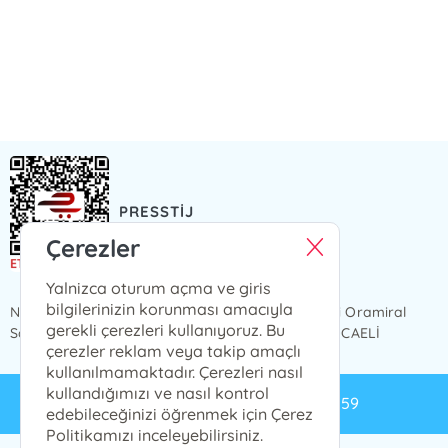
PRESSTİJ
Presstij Çizgi Roman
Çerezler
Yalnizca oturum açma ve giris
bilgilerinizin korunması amacıyla
NCİTY AVM 1 KAT, iç kapı no 49 Karabaş Mahallesi Oramiral
gerekli çerezleri kullanıyoruz. Bu
Salim Dervişoğlu Caddesi, No 82, 41300 İzmit / KOCAELİ
çerezler reklam veya takip amaçlı
kullanılmamaktadır. Çerezleri nasıl
kullandığımızı ve nasıl kontrol
info@presstij.com.tr
0262 606 06 59
edebileceğinizi öğrenmek için Çerez
Politikamızı inceleyebilirsiniz.
PRESSTİJ © 2024 Tüm Hakları Saklıdır.