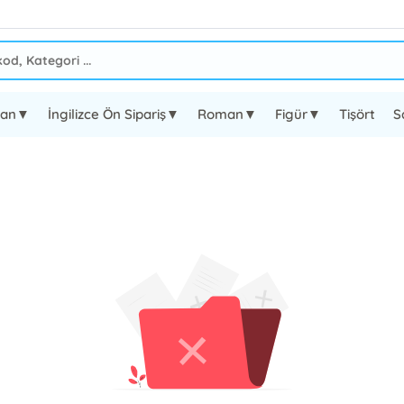
oman▼
İngilizce Ön Sipariş▼
Roman▼
Figür▼
Tişört
S