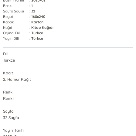
Basım Tarihi
:
2025-02
Baskı
:
1
Sayfa Sayısı
:
32
Boyut
:
160x240
Kapak
:
Karton
Kağıt
:
Kitap Kağıdı
Orjinal Dili
:
Türkçe
Yayın Dili
:
Türkçe
Dili
Türkçe
Kağıt
2. Hamur Kağıt
Renk
Renkli
Sayfa
32 Sayfa
Yayın Tarihi