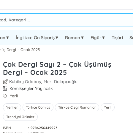
oman▼
İngilizce Ön Sipariş▼
Roman▼
Figür▼
Tişört
S
müş Dergi – Ocak 2025
Çok Dergi Sayı 2 – Çok Üşümüş
Dergi – Ocak 2025
,
Kubilay Odabaş
Mert Dolapçıoğlu
Komikşeyler Yayıncılık
Yerli
Yeniler
Türkçe Comics
Türkçe Çizgi Romanlar
Yerli
Trendyol Ürünler
ISBN
:
9786256449923