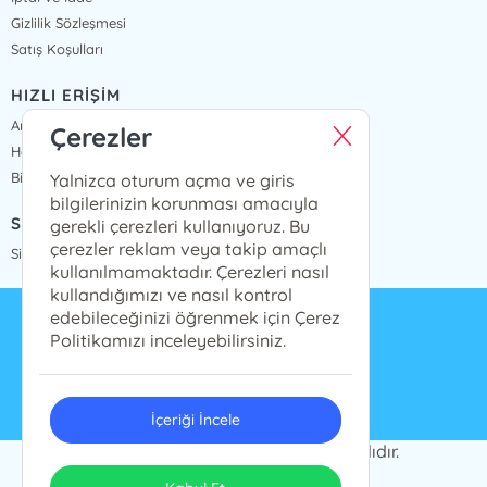
Gizlilik Sözleşmesi
Satış Koşulları
HIZLI ERİŞİM
Anasayfa
Çerezler
Hakkımızda
Bize Ulaşın
Yalnizca oturum açma ve giris
bilgilerinizin korunması amacıyla
SİPARİŞ TAKİP
gerekli çerezleri kullanıyoruz. Bu
çerezler reklam veya takip amaçlı
Sipariş Takip
kullanılmamaktadır. Çerezleri nasıl
kullandığımızı ve nasıl kontrol
edebileceğinizi öğrenmek için Çerez
info@presstij.com.tr
Politikamızı inceleyebilirsiniz.
0262 606 06 59
İçeriği İncele
PRESSTİJ © 2024 Tüm Hakları Saklıdır.
ONSO
Tasarım & Uygulama