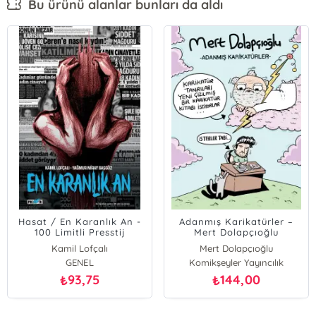
Bu ürünü alanlar bunları da aldı
Hasat / En Karanlık An -
Adanmış Karikatürler –
100 Limitli Presstij
Mert Dolapçıoğlu
Dükkan Varyant
Kamil Lofçalı
Mert Dolapçıoğlu
GENEL
Komikşeyler Yayıncılık
93,75
144,00
₺
₺