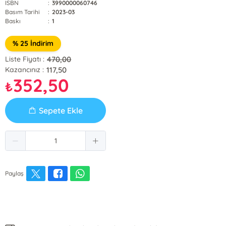
ISBN
:
3990000060746
Basım Tarihi
:
2023-03
Baskı
:
1
% 25 İndirim
470,00
Liste Fiyatı :
117,50
Kazancınız :
352,50
₺
Sepete Ekle
Paylaş