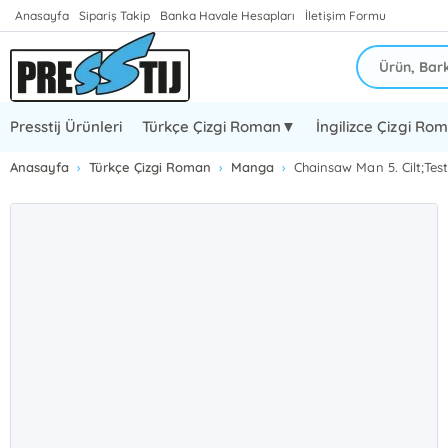
Anasayfa
Sipariş Takip
Banka Havale Hesapları
İletişim Formu
Presstij Ürünleri
Türkçe Çizgi Roman▼
İngilizce Çizgi R
Anasayfa
Türkçe Çizgi Roman
Manga
Chainsaw Man 5. Cilt;Te