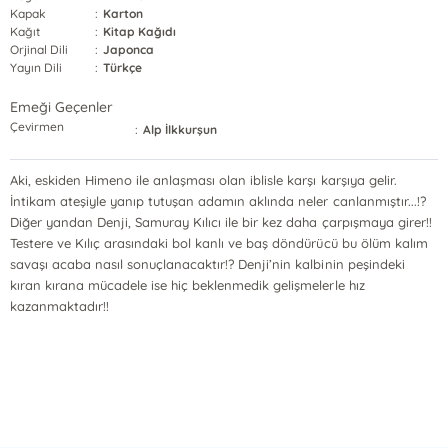
Kapak
:
Karton
Kağıt
:
Kitap Kağıdı
Orjinal Dili
:
Japonca
Yayın Dili
:
Türkçe
Emeği Geçenler
Çevirmen
:
Alp İlkkurşun
Aki, eskiden Himeno ile anlaşması olan iblisle karşı karşıya gelir.
İntikam ateşiyle yanıp tutuşan adamın aklında neler canlanmıştır...!?
Diğer yandan Denji, Samuray Kılıcı ile bir kez daha çarpışmaya girer!!
Testere ve Kılıç arasındaki bol kanlı ve baş döndürücü bu ölüm kalım
savaşı acaba nasıl sonuçlanacaktır!? Denji’nin kalbinin peşindeki
kıran kırana mücadele ise hiç beklenmedik gelişmelerle hız
kazanmaktadır!!