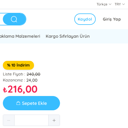
Türkçe
TRY
Kaydol
Giriş Yap
aklama Malzemeleri
Kargo Sıfırlayan Ürün
% 10 İndirim
240,00
Liste Fiyatı :
24,00
Kazancınız :
216,00
₺
Sepete Ekle