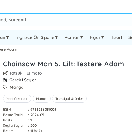
oman▼
İngilizce Ön Sipariş▼
Roman▼
Figür▼
Tişört
S
stere Adam
Chainsaw Man 5. Cilt;Testere Adam
Tatsuki Fujimoto
Gerekli Şeyler
Manga
Yeni Çıkanlar
Manga
Trendyol Ürünler
ISBN
:
9786256031005
Basım Tarihi
:
2024-05
Baskı
:
1
Sayfa Sayısı
:
200
Boyut
:
112x176