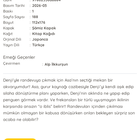
Basım Tarihi
:
2026-03
Baskı
:
1
Sayfa Sayısı
:
188
Boyut
:
112x176
Kapak
:
Şömiz Kapak
Kağıt
:
Kitap Kağıdı
Orjinal Dili
:
Japonca
Yayın Dili
:
Türkçe
Emeği Geçenler
Çevirmen
:
Alp İlkkurşun
Denji’yle randevuya çıkmak için Asa’nın seçtiği mekan bir
akvaryumdur!! Asa, gurur kaynağı cazibesiyle Denji’yi kendi aşık edip
silaha dönüştürme planı yaparken, Denji’nin aklında ne yapıp edip
penguen görmek vardır. Ve frekansları bir türlü uyuşmayan ikilinin
karşısında ansızın “o iblis” belirir!! Randevuları içinden çıkılması
mümkün olmayan bir kabusa dönüşürken onları bekleyen sürpriz son
acaba ne olabilir!?