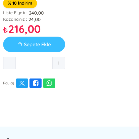
% 10 İndirim
240,00
Liste Fiyatı :
24,00
Kazancınız :
216,00
₺
Sepete Ekle
Paylaş