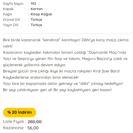
Sayfa Sayısı
:
192
Kapak
:
Karton
Kağıt
:
Kitap Kağıdı
Orjinal Dili
:
Türkçe
Yayın Dili
:
Türkçe
Bire birde kazanarak “kendinizi” kanıtlayın! Dâhi’ye karşı maça çıkma
vakti!
Kazananın kaybeden takımdan birisini çaldığı “Düşmanlık Maçı”nda
Yoiçi ve Seişiro’yu yenen Rin İtoşi ve takımı, Meguru Baçira’yı çaldı ve
güçlenerek yollarına devam ediyor.
Bireysel gücün öne çıktığı ikiye iki maçta rakipleri Kral Şoei Baro!
Kaybederlerse aralarından birisi elenecek!
Yoiçi bire bir kapışmada üstün gelmeyi ve “dâhi” olmayı hedefliyor!
Bir şeyi çaldırdıysan geri al! Bir şeyi kaybettiysen geri kazan!
% 20 İndirim
280,00
Liste Fiyatı :
56,00
Kazancınız :