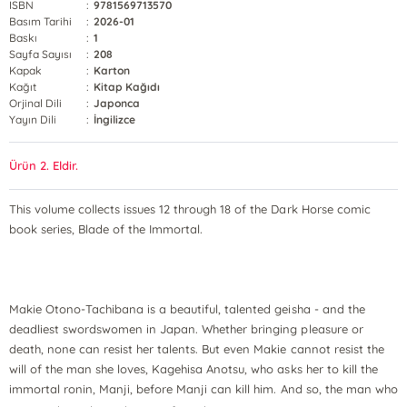
ISBN
:
9781569713570
Basım Tarihi
:
2026-01
Baskı
:
1
Sayfa Sayısı
:
208
Kapak
:
Karton
Kağıt
:
Kitap Kağıdı
Orjinal Dili
:
Japonca
Yayın Dili
:
İngilizce
Ürün 2. Eldir.
This volume collects issues 12 through 18 of the Dark Horse comic
book series, Blade of the Immortal.
Makie Otono-Tachibana is a beautiful, talented geisha - and the
deadliest swordswomen in Japan. Whether bringing pleasure or
death, none can resist her talents. But even Makie cannot resist the
will of the man she loves, Kagehisa Anotsu, who asks her to kill the
immortal ronin, Manji, before Manji can kill him. And so, the man who