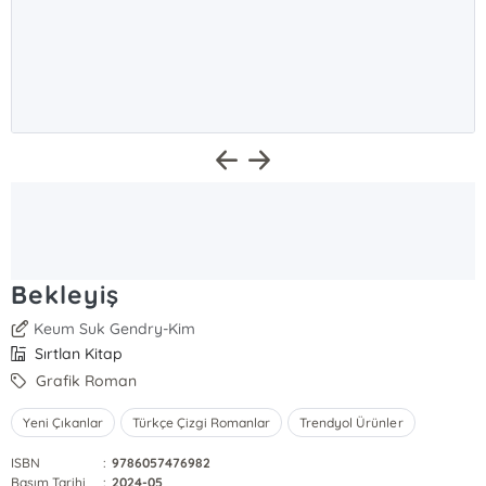
Bekleyiş
Keum Suk Gendry-Kim
Sırtlan Kitap
Grafik Roman
Yeni Çıkanlar
Türkçe Çizgi Romanlar
Trendyol Ürünler
ISBN
:
9786057476982
Basım Tarihi
:
2024-05