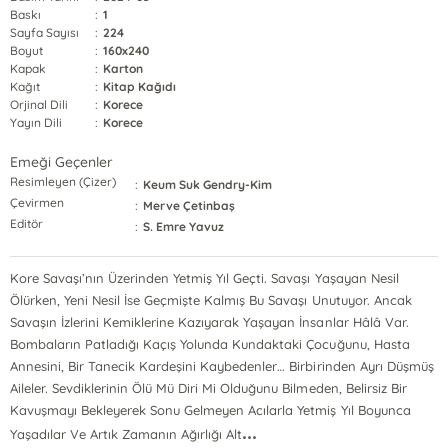
Baskı
:
1
Sayfa Sayısı
:
224
Boyut
:
160x240
Kapak
:
Karton
Kağıt
:
Kitap Kağıdı
Orjinal Dili
:
Korece
Yayın Dili
:
Korece
Emeği Geçenler
Resimleyen (Çizer)
:
Keum Suk Gendry-Kim
Çevirmen
:
Merve Çetinbaş
Editör
:
S. Emre Yavuz
Kore Savaşı’nın Üzerinden Yetmiş Yıl Geçti. Savaşı Yaşayan Nesil
Ölürken, Yeni Nesil İse Geçmişte Kalmış Bu Savaşı Unutuyor. Ancak
Savaşın İzlerini Kemiklerine Kazıyarak Yaşayan İnsanlar Hâlâ Var.
Bombaların Patladığı Kaçış Yolunda Kundaktaki Çocuğunu, Hasta
Annesini, Bir Tanecik Kardeşini Kaybedenler… Birbirinden Ayrı Düşmüş
Aileler. Sevdiklerinin Ölü Mü Diri Mi Olduğunu Bilmeden, Belirsiz Bir
Kavuşmayı Bekleyerek Sonu Gelmeyen Acılarla Yetmiş Yıl Boyunca
...
Yaşadılar Ve Artık Zamanın Ağırlığı Alt