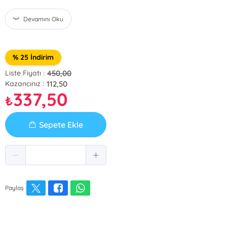
Devamını Oku
% 25 İndirim
450,00
Liste Fiyatı :
112,50
Kazancınız :
337,50
₺
Sepete Ekle
Paylaş