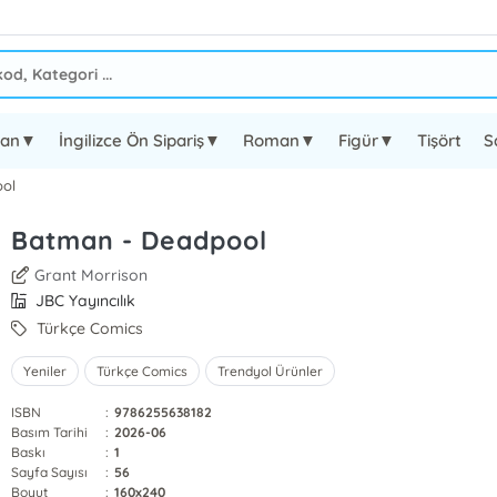
oman▼
İngilizce Ön Sipariş▼
Roman▼
Figür▼
Tişört
S
ol
Batman - Deadpool
Grant Morrison
JBC Yayıncılık
Türkçe Comics
Yeniler
Türkçe Comics
Trendyol Ürünler
ISBN
:
9786255638182
Basım Tarihi
:
2026-06
Baskı
:
1
Sayfa Sayısı
:
56
Boyut
:
160x240