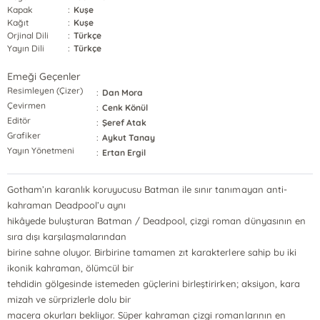
Kapak
:
Kuşe
Kağıt
:
Kuşe
Orjinal Dili
:
Türkçe
Yayın Dili
:
Türkçe
Emeği Geçenler
Resimleyen (Çizer)
:
Dan Mora
Çevirmen
:
Cenk Könül
Editör
:
Şeref Atak
Grafiker
:
Aykut Tanay
Yayın Yönetmeni
:
Ertan Ergil
Gotham’ın karanlık koruyucusu Batman ile sınır tanımayan anti-
kahraman Deadpool’u aynı
hikâyede buluşturan Batman / Deadpool, çizgi roman dünyasının en
sıra dışı karşılaşmalarından
birine sahne oluyor. Birbirine tamamen zıt karakterlere sahip bu iki
ikonik kahraman, ölümcül bir
tehdidin gölgesinde istemeden güçlerini birleştirirken; aksiyon, kara
mizah ve sürprizlerle dolu bir
macera okurları bekliyor. Süper kahraman çizgi romanlarının en