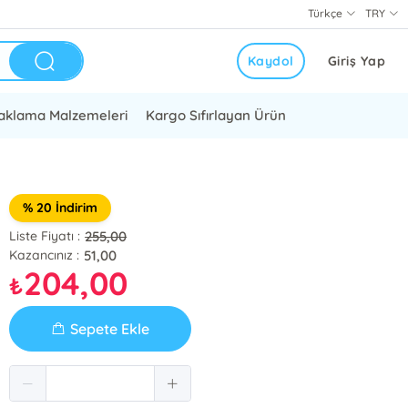
Türkçe
TRY
Kaydol
Giriş Yap
aklama Malzemeleri
Kargo Sıfırlayan Ürün
% 20 İndirim
255,00
Liste Fiyatı :
51,00
Kazancınız :
204,00
₺
Sepete Ekle