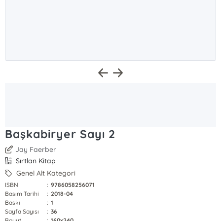
Başkabiryer Sayı 2
Jay Faerber
Sırtlan Kitap
Genel Alt Kategori
ISBN
:
9786058256071
Basım Tarihi
:
2018-04
Baskı
:
1
Sayfa Sayısı
:
36
Boyut
:
160x240