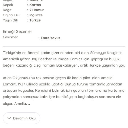
Kapak
:
Karton
Kağıt
:
2.Hamur
Orjinal Dili
:
İngilizce
Yayın Dili
:
Türkçe
Emeği Geçenler
Çevirmen
:
Emre Yavuz
Türkiye'nin en önemli kadın çizerlerinden biri olan Sümeyye Kesgin'in
Amerikalı yazar Jay Faerber ile Image Comics için yaptığı ve büyük
beğeni kazandığı çizgi romanı Başkabiryer , artık Türkçe yayımlanıyor.
Atlas Okyanusu'nu tek başına geçen ilk kadın pilot olan Amelia
Earhart, 1937 yılında uçakla yaptığı Dünya turunu tamamlayamadan
ortadan kaybolur. Kendisini bulmak için yapılan tüm arama kurtarma
çalışmaları sonuçsuz kalır. İşte bu hikâye, o kayboluşun sonrasını ele
...
alıyor. Amelia
Devamını Oku