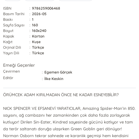
ISBN
:
9786259006468
Basım Tarihi
:
2026-05
Baskı
:
1
Sayfa Sayısı
:
160
Boyut
:
160x240
Kapak
:
Karton
Kağıt
:
Kuşe
Orjinal Dili
:
Türkçe
Yayın Dili
:
Türkçe
Emeği Geçenler
Çevirmen
:
Egemen Görçek
Editör
:
İlke Keskin
ÖRÜMCEK ADAM KIRILMADAN ÖNCE NE KADAR ESNEYEBİLİR?
NICK SPENCER VE EFSANEVİ YARATICILAR, Amazing Spider-Man’in 850.
sayısını, ağ cambazını her zamankinden çok daha fazla zorlayarak
kutluyor! Dirilen Sin-Eater, Kindred sayesinde gücünü katlıyor ve tam
da terör saltanatı doruğa ulaşırken Green Goblin geri dönüyor!
Norman Osborn tekrar sahnede ve karanlık geçmişi hem kendisini