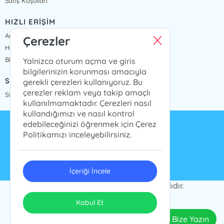
Satış Koşulları
HIZLI ERİŞİM
Anasayfa
Çerezler
Hakkımızda
Bize Ulaşın
Yalnizca oturum açma ve giris
bilgilerinizin korunması amacıyla
SİPARİŞ TAKİP
gerekli çerezleri kullanıyoruz. Bu
çerezler reklam veya takip amaçlı
Sipariş Takip
kullanılmamaktadır. Çerezleri nasıl
kullandığımızı ve nasıl kontrol
edebileceğinizi öğrenmek için Çerez
info@presstij.com.tr
Politikamızı inceleyebilirsiniz.
0262 606 06 59
İçeriği İncele
PRESSTİJ © 2024 Tüm Hakları Saklıdır.
ONSO
Tasarım & Uygulama
Kabul Et
Bize Yazın