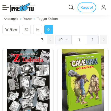
Kaydol
Anasayfa
Yazar
Tayyar Özkan
Filtre
7
1