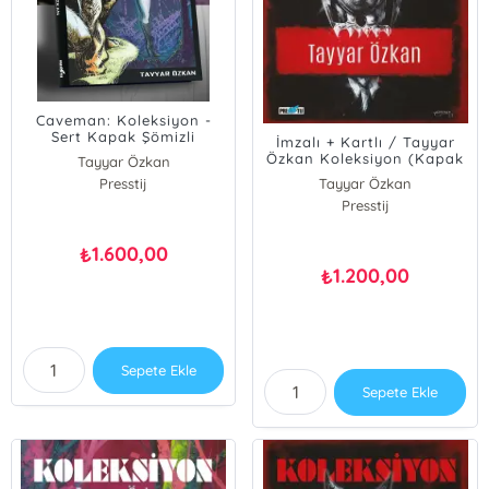
Caveman: Koleksiyon -
Sert Kapak Şömizli
İmzalı + Kartlı / Tayyar
Edisyon
Özkan Koleksiyon (Kapak
Tayyar Özkan
A)
Presstij
Tayyar Özkan
Presstij
1.600,00
₺
1.200,00
₺
Sepete Ekle
Sepete Ekle