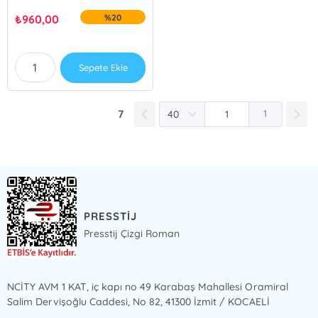
₺
960,00
%20
Sepete Ekle
7
1
PRESSTİJ
Presstij Çizgi Roman
NCİTY AVM 1 KAT, iç kapı no 49 Karabaş Mahallesi Oramiral
Salim Dervişoğlu Caddesi, No 82, 41300 İzmit / KOCAELİ