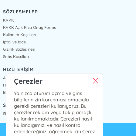
SÖZLEŞMELER
KVVK
KVKK Açık Rıza Onay Formu
Kullanım Koşulları
İptal ve İade
Gizlilik Sözleşmesi
Satış Koşulları
HIZLI ERİŞİM
Anasayfa
Çerezler
Hakkımızda
Bize Ulaşın
Yalnizca oturum açma ve giris
bilgilerinizin korunması amacıyla
SİPARİŞ TAKİP
gerekli çerezleri kullanıyoruz. Bu
çerezler reklam veya takip amaçlı
Sipariş Takip
kullanılmamaktadır. Çerezleri nasıl
kullandığımızı ve nasıl kontrol
edebileceğinizi öğrenmek için Çerez
info@presstij.com.tr