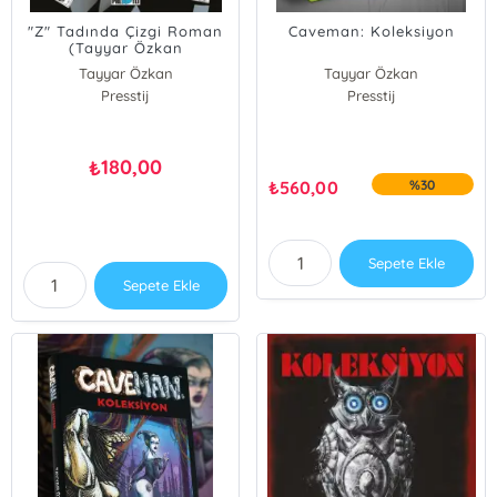
"Z" Tadında Çizgi Roman
Caveman: Koleksiyon
(Tayyar Özkan
Öğrencilerinden)
Tayyar Özkan
Tayyar Özkan
Presstij
Presstij
180,00
₺
₺
560,00
%30
Sepete Ekle
Sepete Ekle