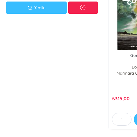
Yenile
Go
Do
Marmara Çi
₺
315,00