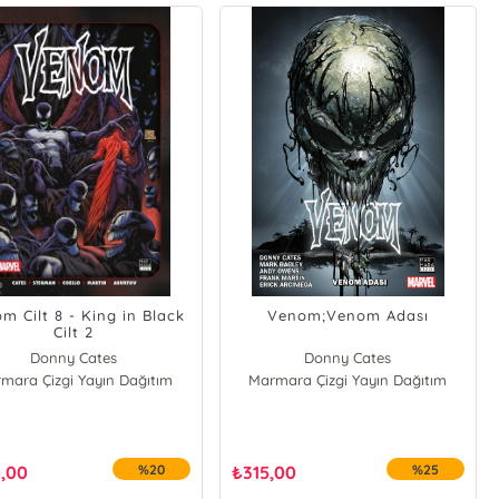
m Cilt 8 - King in Black
Venom;Venom Adası
Cilt 2
Donny Cates
Donny Cates
mara Çizgi Yayın Dağıtım
Marmara Çizgi Yayın Dağıtım
Mark Bagley
Andy Owens
Frank Martin
,00
%20
₺
315,00
%25