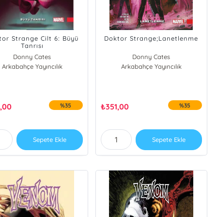
or Strange Cilt 6: Büyü
Doktor Strange;Lanetlenme
Tanrısı
Donny Cates
Donny Cates
Arkabahçe Yayıncılık
Arkabahçe Yayıncılık
,00
%35
₺
351,00
%35
Sepete Ekle
Sepete Ekle