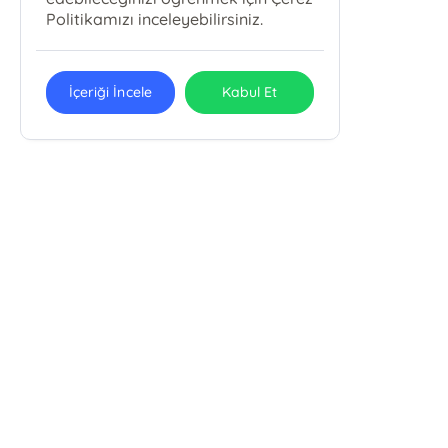
Politikamızı inceleyebilirsiniz.
İçeriği İncele
Kabul Et
PRESSTİJ
Presstij Çizgi Roman