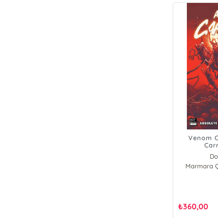
Venom Ci
Car
Do
Marmara Çi
₺
360,00