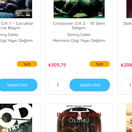
Cilt 1 - Çocuklar
Crossover Cilt 2 - 10 Sent
Dokt
ire Bayılır
Salgını
nny Cates
Donny Cates
zgi Yayın Dağıtım
Marmara Çizgi Yayın Dağıtım
%25
₺
303,75
%25
₺
208
Sepete Ekle
Sepete Ekle