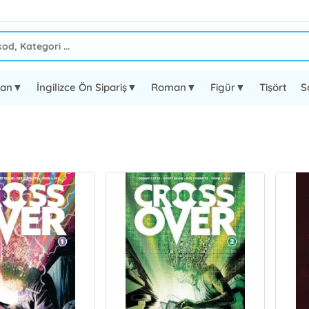
oman▼
İngilizce Ön Sipariş▼
Roman▼
Figür▼
Tişört
S