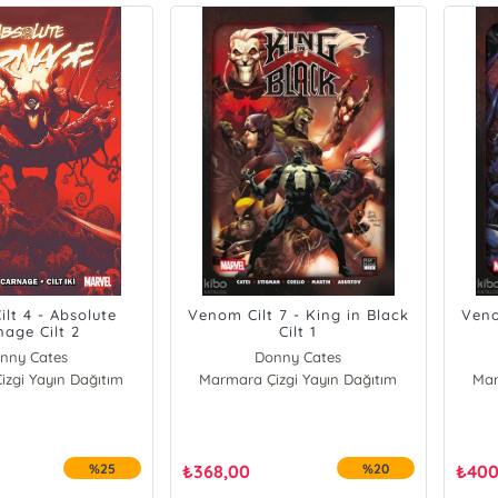
lt 4 - Absolute
Venom Cilt 7 - King in Black
Veno
nage Cilt 2
Cilt 1
nny Cates
Donny Cates
zgi Yayın Dağıtım
Marmara Çizgi Yayın Dağıtım
Mar
%25
₺
368,00
%20
₺
400