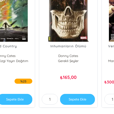
d Country
Inhumanların Ölümü
Ve
nny Cates
Donny Cates
zgi Yayın Dağıtım
Gerekli Şeyler
Mar
165,00
₺
%25
₺
300
Sepete Ekle
Sepete Ekle