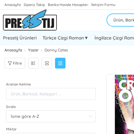
Anasayfa
Sipariş Takip
Banka Havale Hesapları
İletişim Formu
Presstij Ürünleri
Türkçe Çizgi Roman▼
İngilizce Çizgi R
Anasayfa
Yazar
Donny Cates
Filtre
Aranan Kelime
Sırala
Miktar