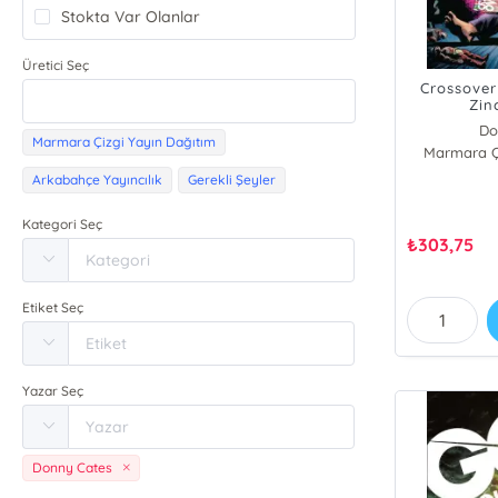
Stokta Var Olanlar
Üretici Seç
Crossover 
Zinc
Do
Marmara Çizgi Yayın Dağıtım
Marmara Çi
Arkabahçe Yayıncılık
Gerekli Şeyler
Kategori Seç
₺
303,75
Etiket Seç
Yazar Seç
Donny Cates