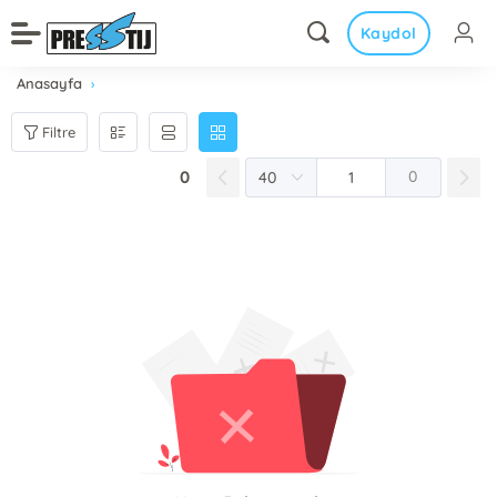
Kaydol
Anasayfa
Filtre
0
0