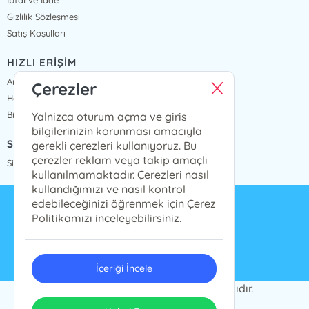
İptal ve İade
Gizlilik Sözleşmesi
Satış Koşulları
HIZLI ERİŞİM
Anasayfa
Çerezler
Hakkımızda
Bize Ulaşın
Yalnizca oturum açma ve giris
bilgilerinizin korunması amacıyla
SİPARİŞ TAKİP
gerekli çerezleri kullanıyoruz. Bu
çerezler reklam veya takip amaçlı
Sipariş Takip
kullanılmamaktadır. Çerezleri nasıl
kullandığımızı ve nasıl kontrol
edebileceğinizi öğrenmek için Çerez
info@presstij.com.tr
Politikamızı inceleyebilirsiniz.
0262 606 06 59
İçeriği İncele
PRESSTİJ © 2024 Tüm Hakları Saklıdır.