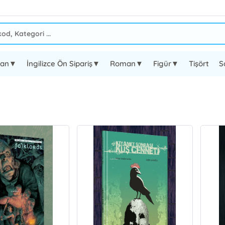
oman▼
İngilizce Ön Sipariş▼
Roman▼
Figür▼
Tişört
S