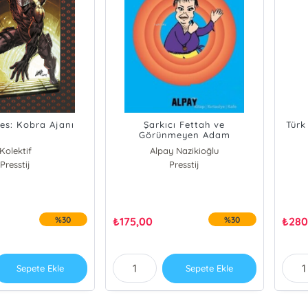
es: Kobra Ajanı
Şarkıcı Fettah ve
Türk
Görünmeyen Adam
Kolektif
Alpay Nazikioğlu
Presstij
Presstij
%30
₺
175,00
%30
₺
280
Sepete Ekle
Sepete Ekle