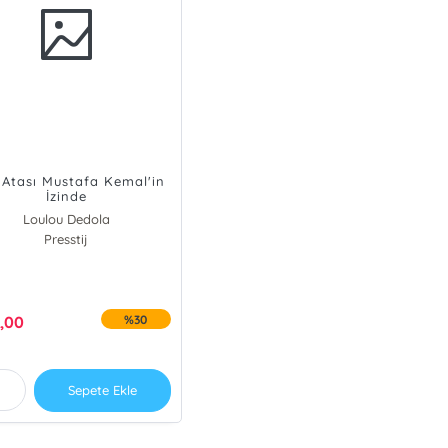
 Atası Mustafa Kemal'in
İzinde
Loulou Dedola
Presstij
,00
%30
Sepete Ekle