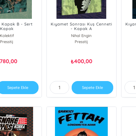
s Kapak B - Sert
Kıyamet Sonrası Kuş Cenneti
Kıya
Kapak
- Kapak A
Kolektif
Nihal Engin
att Kindt
Presstij
Presstij
780,00
400,00
₺
Sepete Ekle
Sepete Ekle