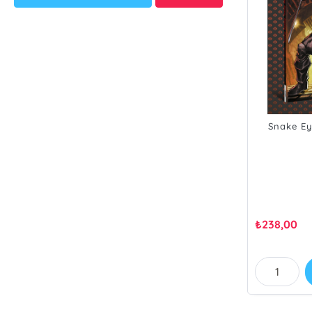
Snake Ey
₺
238,00