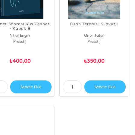
met Sonrası Kuş Cenneti
Ozon Terapisi Kılavuzu
- Kapak B
Nihal Engin
Onur Tatar
Presstij
Presstij
400,00
350,00
₺
₺
Sepete Ekle
Sepete Ekle