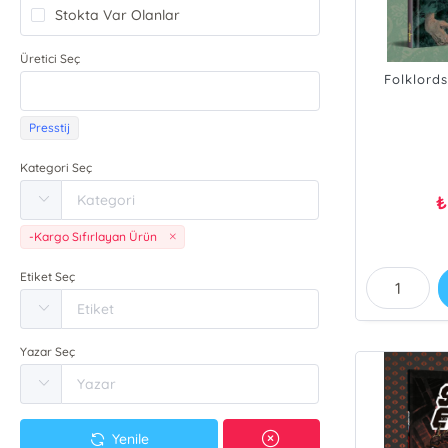
Stokta Var Olanlar
Üretici Seç
Folklord
Presstij
M
Kategori Seç
₺
-Kargo Sıfırlayan Ürün
Etiket Seç
Yazar Seç
Yenile