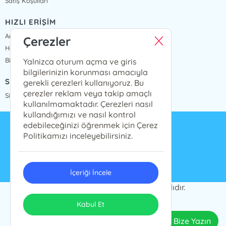
Satış Koşulları
HIZLI ERİŞİM
Anasayfa
Çerezler
Hakkımızda
Bize Ulaşın
Yalnizca oturum açma ve giris
bilgilerinizin korunması amacıyla
SİPARİŞ TAKİP
gerekli çerezleri kullanıyoruz. Bu
çerezler reklam veya takip amaçlı
Sipariş Takip
kullanılmamaktadır. Çerezleri nasıl
kullandığımızı ve nasıl kontrol
edebileceğinizi öğrenmek için Çerez
info@presstij.com.tr
Politikamızı inceleyebilirsiniz.
0262 606 06 59
İçeriği İncele
PRESSTİJ © 2024 Tüm Hakları Saklıdır.
ONSO
Tasarım & Uygulama
Kabul Et
Bize Yazın